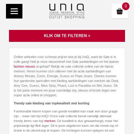
0
KLIK OM TE FILTEREN >
Online winkelen voor scherpe prijzen doe je bij UniQ, want de Sale is in
volle gang! Heb je onze nieuwsbrief met Sale aanbiedingen en het laatste
fashion nieuws
al gehad? Bekijk de sale collectie online van de hipste
merken. Heren kunnen zich uitleven met de actie aanbiedingen van
Antony Morato, Zumo, Energie, Guess en Pepe Jeans. Dames kunnen
hun garderobe aanvullen met kleding aanbiedingen van merken als Dept,
Amy Gee, Guess, Miss Sixty, Phard, Lost in Paradise en Met Jeans. Dit
is het juiste moment om jouw voordelige top, blouse of broek tegen een
super actie online te shoppen.
Trendy sale kleding van topkwaliteit met korting
Fashionable kleren kopen van goede kwaliteit kan vaak een duur grapje
zijn... maar niet bij UniQ! Onze sale collectie bevat namelijk allemaal
trendy items van top
merken
. De kwaliteit is dus gewaarborgd, maar het
prijskaartje ligt flink lager. Dit is jouw uitgelezen kans om die mooie top of
broek in de uitverkoop te kopen. De kortingen kunnen oplopen tot wel