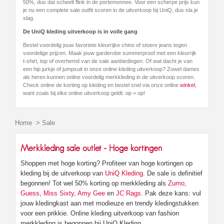
50%, dus dat scheelt flink in de portemonnee. Voor een scherpe prijs kun
je nu een complete sale outfit scoren in de uitverkoop bij UniQ, dus sla je
slag.
De UniQ kleding uitverkoop is in volle gang
Bestel voordelig jouw favoriete kleurrijke chino of stoere jeans tegen
voordelige prijzen. Maak jouw garderobe summerproof met een kleurrijk
t-shirt, top of overhemd van de sale aanbiedingen. Of wat dacht je van
een hip jurkje of jumpsuit in onze online kleding uitverkoop? Zowel dames
als heren kunnen online voordelig merkkleding in de uitverkoop scoren.
Check online de korting op kleding en bestel snel via onze online
winkel
,
want zoals bij elke online uitverkoop geldt: op = op!
Home
>
Sale
Merkkleding sale outlet - Hoge kortingen
Shoppen met hoge korting? Profiteer van hoge kortingen op
kleding bij de uitverkoop van
UniQ Kleding
. De sale is definitief
begonnen! Tot wel 50% korting op merkkleding als
Zumo
,
Guess
,
Miss Sixty
,
Amy Gee
en
JC Rags
. Pak deze kans: vul
jouw kledingkast aan met modieuze en trendy kledingstukken
voor een prikkie. Online kleding uitverkoop van fashion
merkkleding is begonnen bij UniQ Kleding.