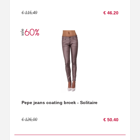
€ 115,49
€ 46.20
Pepe jeans coating broek - Solitaire
€ 126,00
€ 50.40