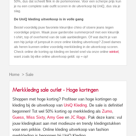
50%, dus dat scheelt flink in de portemonnee. Voor een scherpe prijs kun
je nu een complete sale outfit scoren in de uitverkoop bij UniQ, dus sla je
slag.
De UniQ kleding uitverkoop is in volle gang
Bestel voordelig jouw favoriete kleurrijke chino of stoere jeans tegen
voordelige prijzen. Maak jouw garderobe summerproof met een kleurrijk
t-shirt, top of overhemd van de sale aanbiedingen. Of wat dacht je van
een hip jurkje of jumpsuit in onze online kleding uitverkoop? Zowel dames
als heren kunnen online voordelig merkkleding in de uitverkoop scoren.
Check online de korting op kleding en bestel snel via onze online
winkel
,
want zoals bij elke online uitverkoop geldt: op = op!
Home
>
Sale
Merkkleding sale outlet - Hoge kortingen
Shoppen met hoge korting? Profiteer van hoge kortingen op
kleding bij de uitverkoop van
UniQ Kleding
. De sale is definitief
begonnen! Tot wel 50% korting op merkkleding als
Zumo
,
Guess
,
Miss Sixty
,
Amy Gee
en
JC Rags
. Pak deze kans: vul
jouw kledingkast aan met modieuze en trendy kledingstukken
voor een prikkie. Online kleding uitverkoop van fashion
merkkleding is begonnen bij UniQ Kleding.