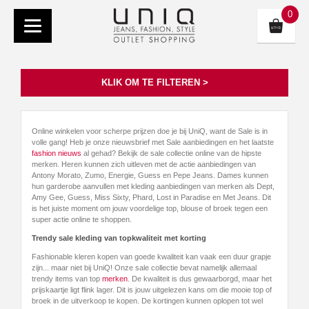
0
KLIK OM TE FILTEREN >
Online winkelen voor scherpe prijzen doe je bij UniQ, want de Sale is in
volle gang! Heb je onze nieuwsbrief met Sale aanbiedingen en het laatste
fashion nieuws
al gehad? Bekijk de sale collectie online van de hipste
merken. Heren kunnen zich uitleven met de actie aanbiedingen van
Antony Morato, Zumo, Energie, Guess en Pepe Jeans. Dames kunnen
hun garderobe aanvullen met kleding aanbiedingen van merken als Dept,
Amy Gee, Guess, Miss Sixty, Phard, Lost in Paradise en Met Jeans. Dit
is het juiste moment om jouw voordelige top, blouse of broek tegen een
super actie online te shoppen.
Trendy sale kleding van topkwaliteit met korting
Fashionable kleren kopen van goede kwaliteit kan vaak een duur grapje
zijn... maar niet bij UniQ! Onze sale collectie bevat namelijk allemaal
trendy items van top
merken
. De kwaliteit is dus gewaarborgd, maar het
prijskaartje ligt flink lager. Dit is jouw uitgelezen kans om die mooie top of
broek in de uitverkoop te kopen. De kortingen kunnen oplopen tot wel