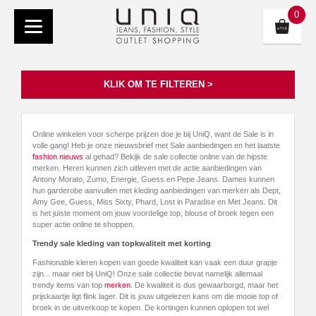
0
KLIK OM TE FILTEREN >
Online winkelen voor scherpe prijzen doe je bij UniQ, want de Sale is in
volle gang! Heb je onze nieuwsbrief met Sale aanbiedingen en het laatste
fashion nieuws
al gehad? Bekijk de sale collectie online van de hipste
merken. Heren kunnen zich uitleven met de actie aanbiedingen van
Antony Morato, Zumo, Energie, Guess en Pepe Jeans. Dames kunnen
hun garderobe aanvullen met kleding aanbiedingen van merken als Dept,
Amy Gee, Guess, Miss Sixty, Phard, Lost in Paradise en Met Jeans. Dit
is het juiste moment om jouw voordelige top, blouse of broek tegen een
super actie online te shoppen.
Trendy sale kleding van topkwaliteit met korting
Fashionable kleren kopen van goede kwaliteit kan vaak een duur grapje
zijn... maar niet bij UniQ! Onze sale collectie bevat namelijk allemaal
trendy items van top
merken
. De kwaliteit is dus gewaarborgd, maar het
prijskaartje ligt flink lager. Dit is jouw uitgelezen kans om die mooie top of
broek in de uitverkoop te kopen. De kortingen kunnen oplopen tot wel