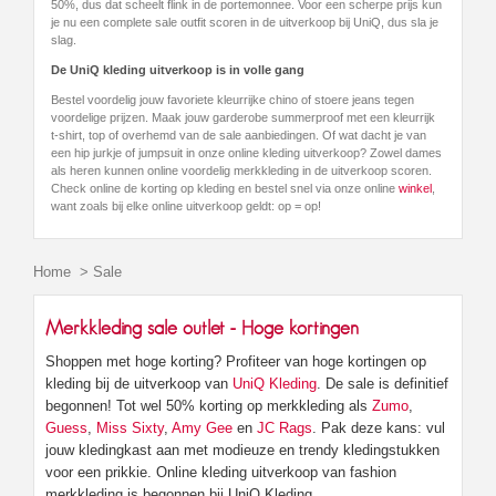
50%, dus dat scheelt flink in de portemonnee. Voor een scherpe prijs kun
je nu een complete sale outfit scoren in de uitverkoop bij UniQ, dus sla je
slag.
De UniQ kleding uitverkoop is in volle gang
Bestel voordelig jouw favoriete kleurrijke chino of stoere jeans tegen
voordelige prijzen. Maak jouw garderobe summerproof met een kleurrijk
t-shirt, top of overhemd van de sale aanbiedingen. Of wat dacht je van
een hip jurkje of jumpsuit in onze online kleding uitverkoop? Zowel dames
als heren kunnen online voordelig merkkleding in de uitverkoop scoren.
Check online de korting op kleding en bestel snel via onze online
winkel
,
want zoals bij elke online uitverkoop geldt: op = op!
Home
>
Sale
Merkkleding sale outlet - Hoge kortingen
Shoppen met hoge korting? Profiteer van hoge kortingen op
kleding bij de uitverkoop van
UniQ Kleding
. De sale is definitief
begonnen! Tot wel 50% korting op merkkleding als
Zumo
,
Guess
,
Miss Sixty
,
Amy Gee
en
JC Rags
. Pak deze kans: vul
jouw kledingkast aan met modieuze en trendy kledingstukken
voor een prikkie. Online kleding uitverkoop van fashion
merkkleding is begonnen bij UniQ Kleding.