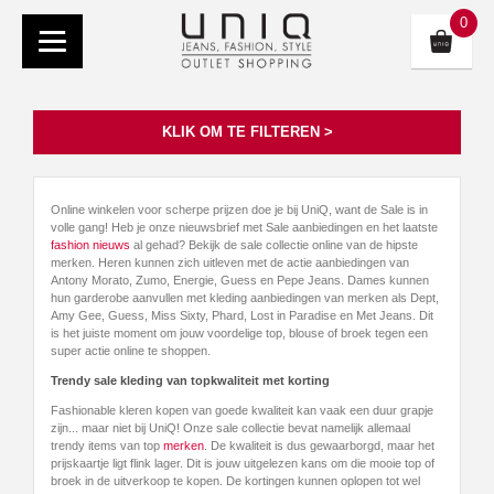
0
KLIK OM TE FILTEREN >
Online winkelen voor scherpe prijzen doe je bij UniQ, want de Sale is in
volle gang! Heb je onze nieuwsbrief met Sale aanbiedingen en het laatste
fashion nieuws
al gehad? Bekijk de sale collectie online van de hipste
merken. Heren kunnen zich uitleven met de actie aanbiedingen van
Antony Morato, Zumo, Energie, Guess en Pepe Jeans. Dames kunnen
hun garderobe aanvullen met kleding aanbiedingen van merken als Dept,
Amy Gee, Guess, Miss Sixty, Phard, Lost in Paradise en Met Jeans. Dit
is het juiste moment om jouw voordelige top, blouse of broek tegen een
super actie online te shoppen.
Trendy sale kleding van topkwaliteit met korting
Fashionable kleren kopen van goede kwaliteit kan vaak een duur grapje
zijn... maar niet bij UniQ! Onze sale collectie bevat namelijk allemaal
trendy items van top
merken
. De kwaliteit is dus gewaarborgd, maar het
prijskaartje ligt flink lager. Dit is jouw uitgelezen kans om die mooie top of
broek in de uitverkoop te kopen. De kortingen kunnen oplopen tot wel