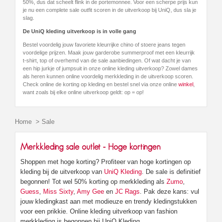
50%, dus dat scheelt flink in de portemonnee. Voor een scherpe prijs kun
je nu een complete sale outfit scoren in de uitverkoop bij UniQ, dus sla je
slag.
De UniQ kleding uitverkoop is in volle gang
Bestel voordelig jouw favoriete kleurrijke chino of stoere jeans tegen
voordelige prijzen. Maak jouw garderobe summerproof met een kleurrijk
t-shirt, top of overhemd van de sale aanbiedingen. Of wat dacht je van
een hip jurkje of jumpsuit in onze online kleding uitverkoop? Zowel dames
als heren kunnen online voordelig merkkleding in de uitverkoop scoren.
Check online de korting op kleding en bestel snel via onze online
winkel
,
want zoals bij elke online uitverkoop geldt: op = op!
Home
>
Sale
Merkkleding sale outlet - Hoge kortingen
Shoppen met hoge korting? Profiteer van hoge kortingen op
kleding bij de uitverkoop van
UniQ Kleding
. De sale is definitief
begonnen! Tot wel 50% korting op merkkleding als
Zumo
,
Guess
,
Miss Sixty
,
Amy Gee
en
JC Rags
. Pak deze kans: vul
jouw kledingkast aan met modieuze en trendy kledingstukken
voor een prikkie. Online kleding uitverkoop van fashion
merkkleding is begonnen bij UniQ Kleding.