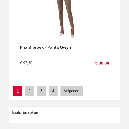
Phard broek - Panta Gwyn
€ 97,10
€ 38.84
1
2
3
4
Volgende
Laatst bekeken